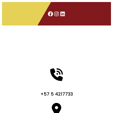
Saltar
al
Facebook
Instagram
LinkedIn
contenido
+57 5 4217733