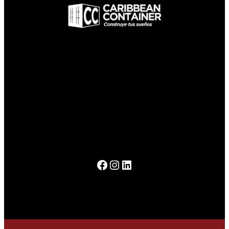
de los años.
ideas que hemos convertido en realidad a lo largo
adaptados a todas tus necesidades, y un sinfín de
espacios en lugares funcionales y creativos,
hasta locales comerciales únicos, transformamos
para cualquier proyecto. Desde oficinas modernas
Nuestros contenedores son la solución perfecta
Facebook
Instagram
LinkedIn