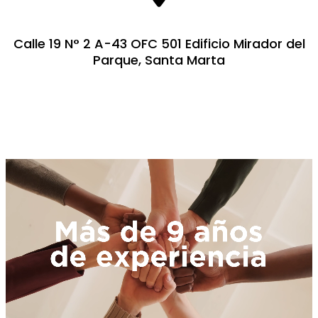
S
Calle 19 N° 2 A-43 OFC 501 Edificio Mirador del
e
Parque, Santa Marta
a
Contenedores
r
c
h