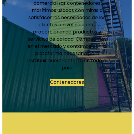
comercializar contenedores
marítimos usados con miras a
satisfacer las necesidades de los
clientes a nivel nacional,
proporcionando productos y
servicios de calidad. Competimos
en el mercado y contamos con la
plataforma necesaria para
distribuir nuestra oferta en todo el
país.
Contenedores