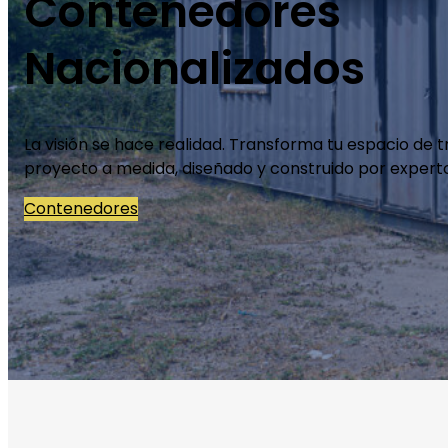
Contenedores
Nacionalizados
La visión se hace realidad. Transforma tu espacio de t
proyecto a medida, diseñado y construido por experto
Contenedores