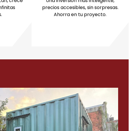
tan, crece
Una inversión más inteligente,
nfinitas
precios accesibles, sin sorpresas.
.
Ahorra en tu proyecto.