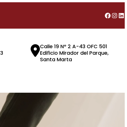
Facebook
Instagram
LinkedIn
Calle 19 N° 2 A-43 OFC 501
S
33
Edificio Mirador del Parque,
Contenedores
e
Santa Marta
a
r
c
h